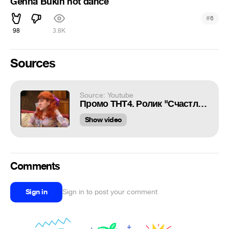
Genna Bukin hot dance
#
6
98
3.8K
Sources
Source: Youtube
Промо ТНТ4. Ролик "Счастливы вместе - Ген Гены Букина"
Show video
Comments
Sign in
Sign in to post your comment