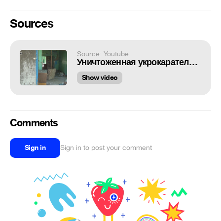
Sources
Source: Youtube
Уничтоженная укрокарателями школа в Коминтерново
Show video
Comments
Sign in
Sign in to post your comment