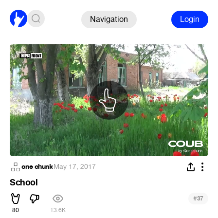
Navigation
Login
one chunk
·
May 17, 2017
School
#
37
80
13.6K