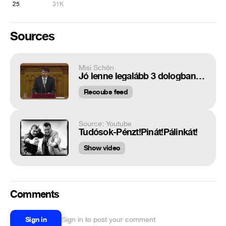
25
31K
Sources
Misi Schön
Jó lenne legalább 3 dologban egyetértenünk.
Recoubs feed
Source: Youtube
Tudósok-Pénzt!Pinát!Pálinkát!
Show video
Comments
Sign in
Sign in to post your comment