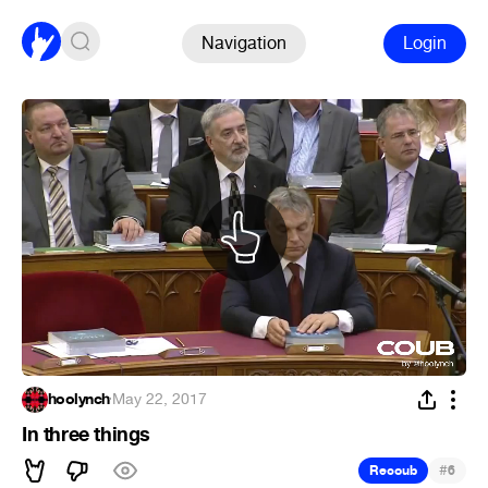
Navigation
Login
hoolynch
·
May 22, 2017
In three things
#
Recoub
6