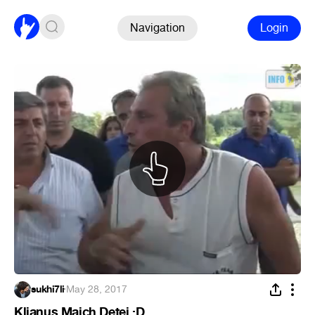
Navigation
Login
sukhi7li
·
May 28, 2017
Klianus Maich Detei :D