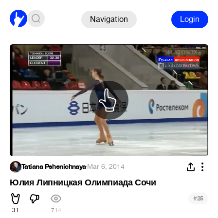
Navigation
Login
Tatiana Pshenichnaya
·
Mar 6, 2014
Юлия Липницкая Олимпиада Сочи
#
25
31
714