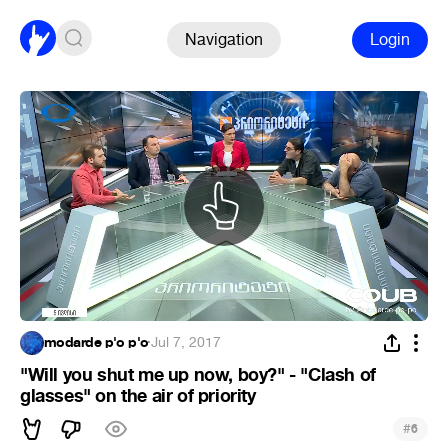
Navigation
Login
modarde p'o p'o
·
Jul 7, 2017
"Will you shut me up now, boy?" - "Clash of
glasses" on the air of priority
#
6