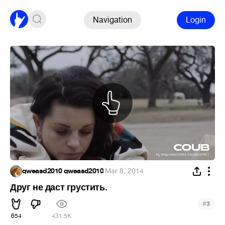
Navigation
Login
qweasd2010 qweasd2010
·
Mar 8, 2014
Друг не даст грустить.
#
3
654
431.5K