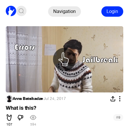
Navigation
Login
Anna Batsikadze
·
Jul 24, 2017
What is this?
#
9
107
594