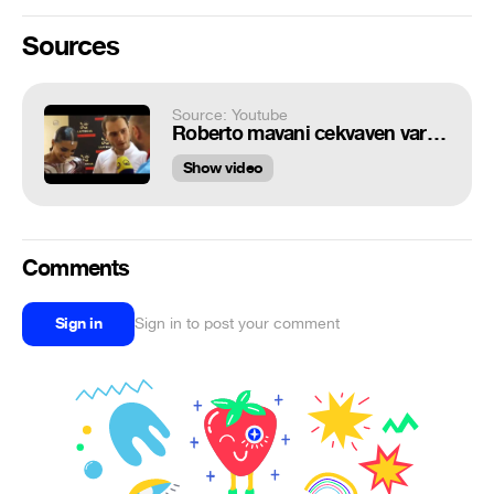
Sources
Source: Youtube
Roberto mavani cekvaven varskvlavebshi SINAUREBI-შინაურები 7 ივნისი
Show video
Comments
Sign in
Sign in to post your comment