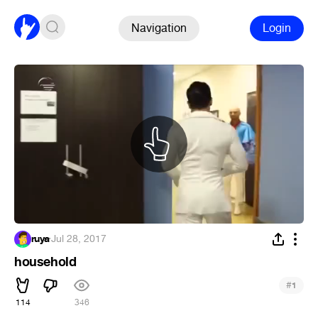
Navigation
Login
ruya
·
Jul 28, 2017
household
#
1
114
346