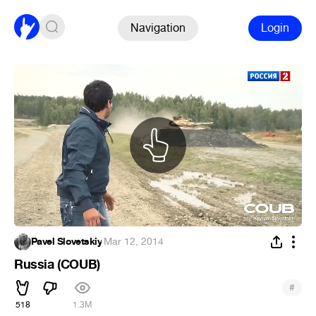
Navigation
Login
Pavel Slovetskiy
·
Mar 12, 2014
Russia (COUB)
#
518
1.3M