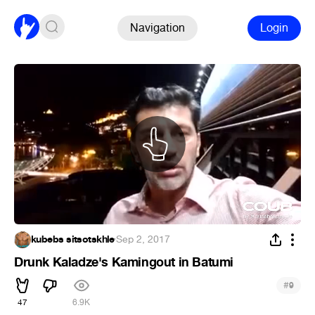
Navigation
Login
kubebs sitsotskhle
·
Sep 2, 2017
Drunk Kaladze's Kamingout in Batumi
#
9
47
6.9K