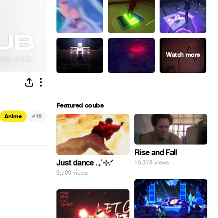
Featured coubs
#
Anime
16
Rise and Fall
Just dance . ݁₊ ⊹.ᐟ
15,378 views
9,709 views