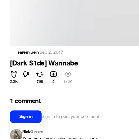
saremi.rein
·
Sep 2, 2017
[Dark S1de] Wannabe
2.3K
766
5
186K
1 comment
Sign in
Sign in to post your comment
Nick
2 years
•
Хорошее аниме чуйка подсаазывает