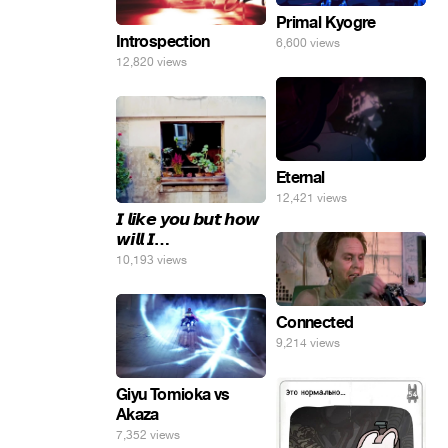
Primal Kyogre
Introspection
6,600 views
12,820 views
Eternal
12,421 views
𝙄 𝙡𝙞𝙠𝙚 𝙮𝙤𝙪 𝙗𝙪𝙩 𝙝𝙤𝙬
𝙬𝙞𝙡𝙡 𝙄…
10,193 views
Connected
9,214 views
Giyu Tomioka vs
Akaza
7,352 views