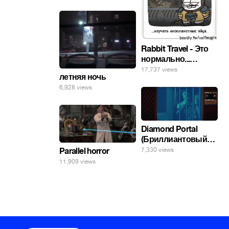
Rabbit Travel - Это
нормально...
изучать
17,737 views
летняя ночь
инопланетные
6,928 views
яйца.
Diamond Portal
(Бриллиантовый
портал). Хэлпмить
7,330 views
Parallel horror
погнал. 🤣🤣🤣
11,909 views