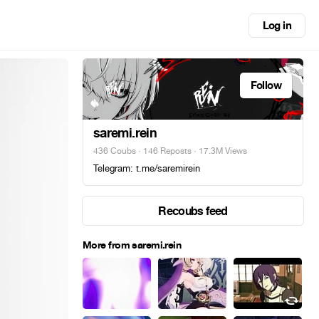
Log in
Follow
saremi.rein
436 Coubs
·
146 Reposts
· 17.3M Views
Telegram: t.me/saremirein
Recoubs feed
More from saremi.rein