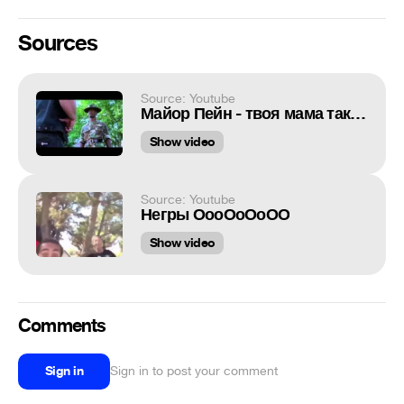
Sources
Source: Youtube
Майор Пейн - твоя мама такая толстая...
Show video
Source: Youtube
Негры ОооОоОоОО
Show video
Comments
Sign in
Sign in to post your comment