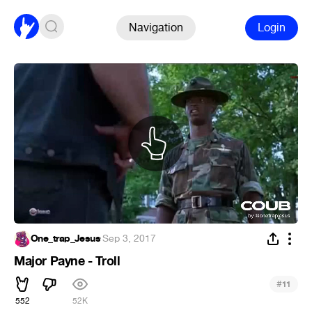
Navigation
Login
One_trap_Jesus
·
Sep 3, 2017
Major Payne - Troll
#
11
552
52K