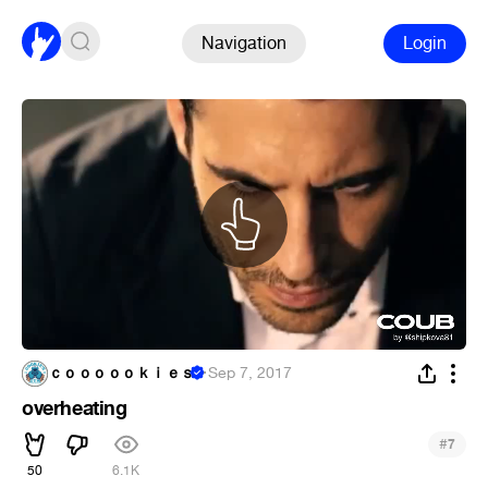
Navigation
Login
ｃｏｏｏｏｏｋｉｅｓ
·
Sep 7, 2017
overheating
#
7
50
6.1K