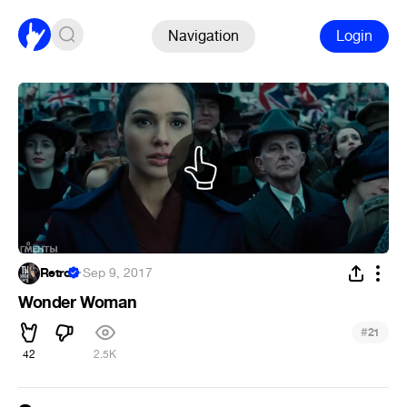
Navigation
Login
Retro
·
Sep 9, 2017
Wonder Woman
#
21
42
2.5K