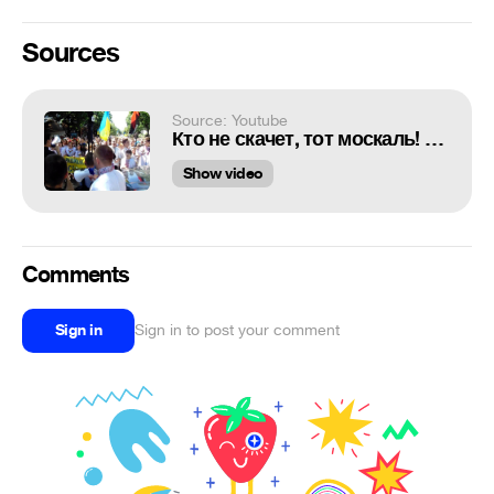
Sources
Source: Youtube
Кто не скачет, тот москаль! На "Марше вышиванок" в Одессе
Show video
Comments
Sign in
Sign in to post your comment