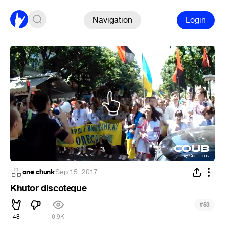
Navigation
Login
one chunk
·
Sep 15, 2017
Khutor discoteque
#
53
48
6.9K