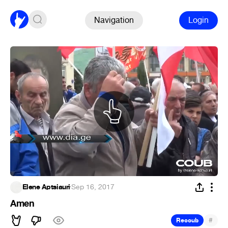
Navigation
Login
Elene Aptsiauri
·
Sep 16, 2017
Amen
#
Recoub