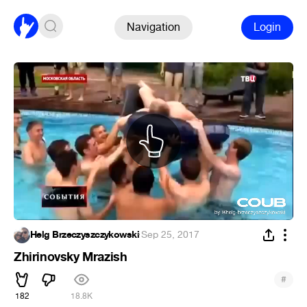
Navigation
Login
Helg Brzeczyszczykowski
·
Sep 25, 2017
Zhirinovsky Mrazish
#
182
18.8K