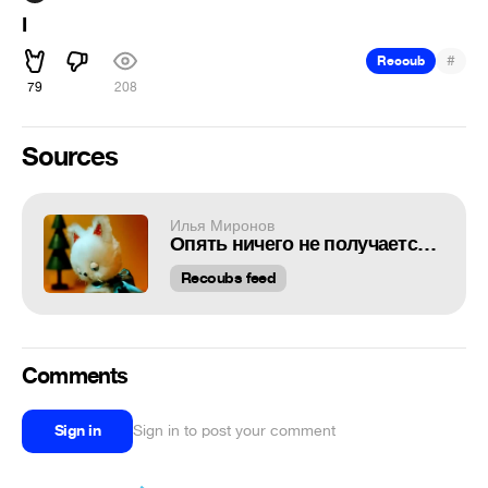
I
#
Recoub
79
208
Sources
Илья Миронов
Опять ничего не получается. Ну и пожалуйста...
Recoubs feed
Comments
Sign in
Sign in to post your comment