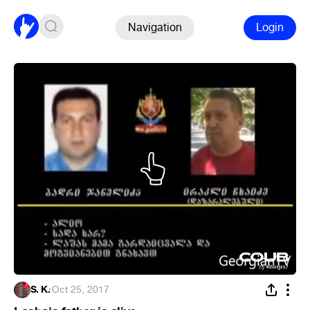
Navigation
Login
S. K.
·
Oct 25, 2017