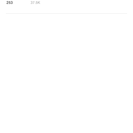
253
37.5K