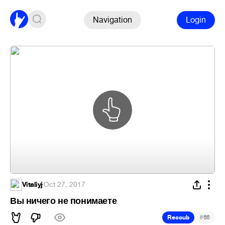
Navigation
Login
Vitaliyj
·
Oct 27, 2017
Вы ничего не понимаете
#
Recoub
66