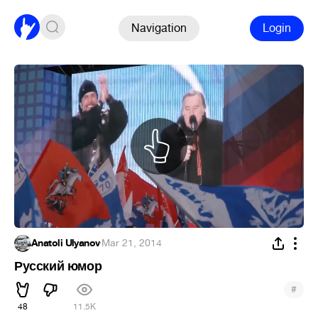
Navigation
Login
Anatoli Ulyanov
·
Mar 21, 2014
Русский юмор
#
48
11.5K