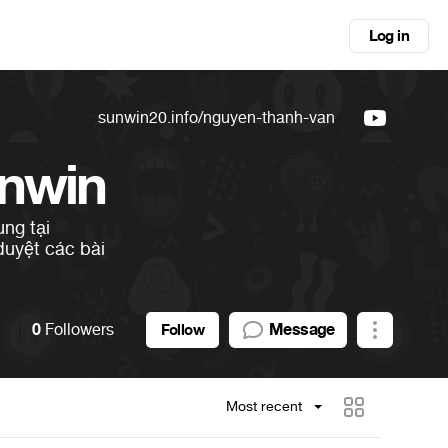
Log in
sunwin20.info/nguyen-thanh-van
unwin
ung tại
duyệt các bài
0
Followers
Message
Follow
Most recent