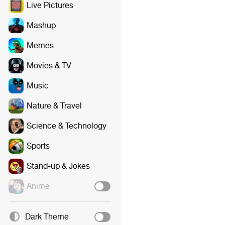
Live Pictures
Mashup
Memes
Movies & TV
Music
Nature & Travel
Science & Technology
Sports
Stand-up & Jokes
Anime
Dark Theme