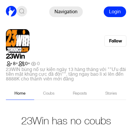
Navigation
Login
Follow
23Win
8
•
0
•
0
23WIN bùng nổ sự kiện ngày 13 hàng tháng với ""Ưu đãi
tiền mặt khủng cực đã đời"", tặng ngay bao lì xì lên đến
8888K cho thành viên mới đăng
Home
Coubs
Reposts
Stories
23Win has no coubs