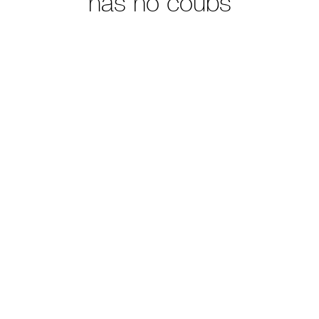
has no coubs