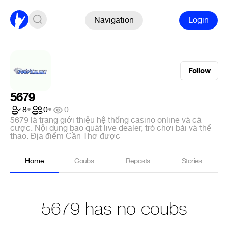
Navigation
Login
Follow
5679
8
•
0
•
0
5679 là trang giới thiệu hệ thống casino online và cá
cược. Nội dung bao quát live dealer, trò chơi bài và thể
thao. Địa điểm Cần Thơ được
Home
Coubs
Reposts
Stories
5679 has no coubs