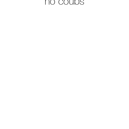
no coubs