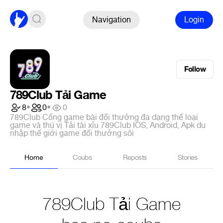
Navigation
Login
Follow
789Club Tải Game
8
•
0
•
0
789Club Cổng game bài đổi thưởng đa dạng thể loại
game và thú vị Tải tài xỉu 789Club IOS, Android, Apk du
nhập thế giới game đổi thưởng sôi
Home
Coubs
Reposts
Stories
789Club Tải Game