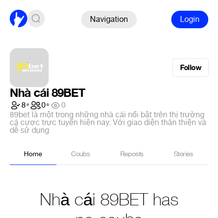
Navigation
Login
Follow
Nhà cái 89BET
8
•
0
•
0
89bet là một trong những nhà cái nổi bật trên thị trường
cá cược trực tuyến hiện nay. Với giao diện thân thiện và
dễ sử dụng
Home
Coubs
Reposts
Stories
Nhà cái 89BET has