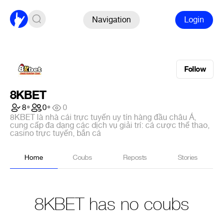
Navigation
Login
Follow
8KBET
8
•
0
•
0
8KBET là nhà cái trực tuyến uy tín hàng đầu châu Á,
cung cấp đa dạng các dịch vụ giải trí: cá cược thể thao,
casino trực tuyến, bắn cá
Home
Coubs
Reposts
Stories
8KBET has no coubs