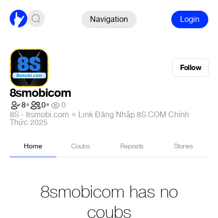
Navigation
Login
Follow
8smobicom
8
•
0
•
0
8S - 8smobi.com ⭐️ Link Đăng Nhập 8S.COM Chính
Thức 2025
Home
Coubs
Reposts
Stories
8smobicom has no
coubs