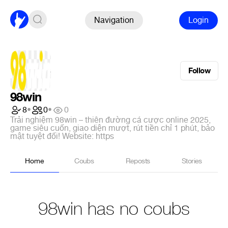
Navigation
Login
Follow
98win
8
•
0
•
0
Trải nghiệm 98win – thiên đường cá cược online 2025,
game siêu cuốn, giao diện mượt, rút tiền chỉ 1 phút, bảo
mật tuyệt đối! Website: https
Home
Coubs
Reposts
Stories
98win has no coubs