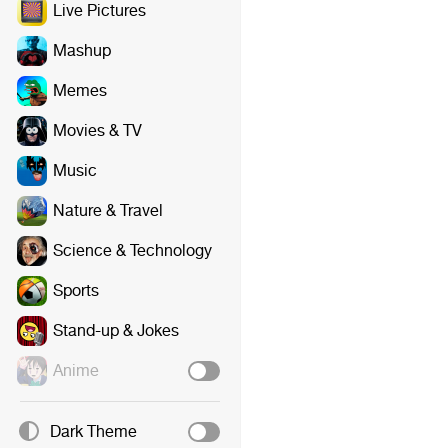
Live Pictures
Mashup
Memes
Movies & TV
Music
Nature & Travel
Science & Technology
Sports
Stand-up & Jokes
Anime
Dark Theme