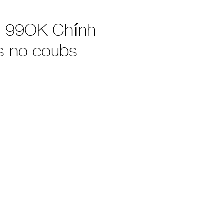
ủ 99OK Chính
s no coubs