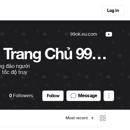
Log in
99ok.eu.com
99OK - Link Vào Trang Chủ 99OK Chính Thức 2026 | 99ok.eu
ng đảo người
 tốc độ truy
0
Followers
Message
Follow
Most recent