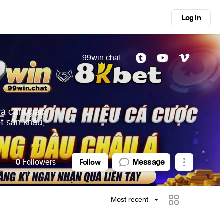
Log in
99win.chat
 và cảm giác
t sân khấu,
0
Followers
Message
Follow
Most recent