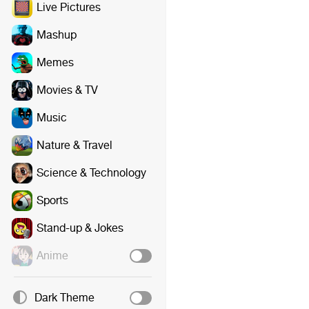
Live Pictures
Mashup
Memes
Movies & TV
Music
Nature & Travel
Science & Technology
Sports
Stand-up & Jokes
Anime
Dark Theme