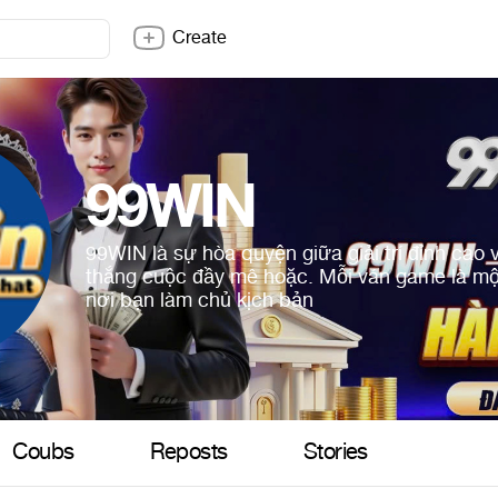
Create
99WIN
99WIN là sự hòa quyện giữa giải trí đỉnh cao
thắng cuộc đầy mê hoặc. Mỗi ván game là mộ
nơi bạn làm chủ kịch bản
Coubs
Reposts
Stories