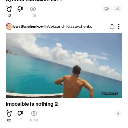
#
1
9
12
170
Ivan Starchenkov
Aleksandr Krasavchenko
Imposible is nothing 2
#
62
16.9K