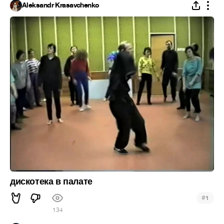
Aleksandr Krasavchenko
дискотека в палате
#
1
134