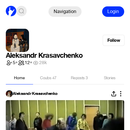
Navigation
Login
Follow
Aleksandr Krasavchenko
5
•
12
•
28k
Home
Coubs
47
Reposts
3
Stories
Aleksandr Krasavchenko