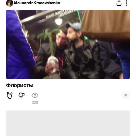
Aleksandr Krasavchenko
Флористы
#
325
клуб Ковбой. лето 2013