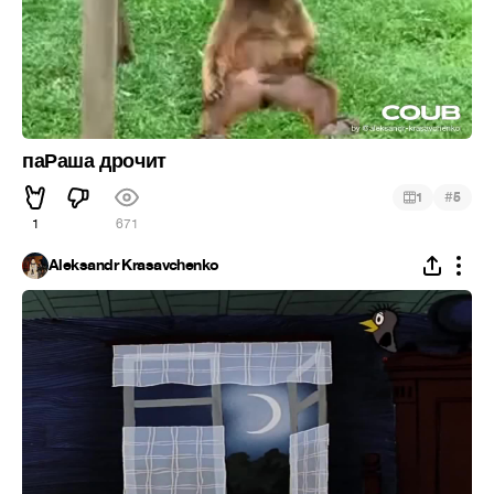
паРаша дрочит
#
1
5
1
671
Aleksandr Krasavchenko