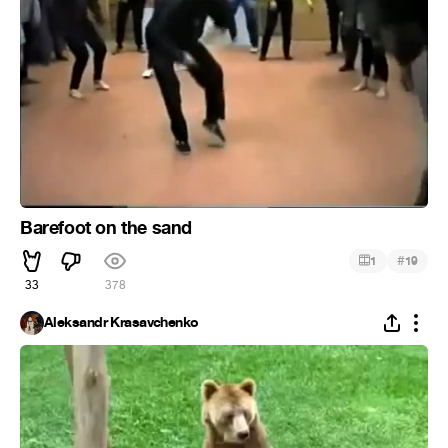
Barefoot on the sand
#
1
19
33
378
Aleksandr Krasavchenko