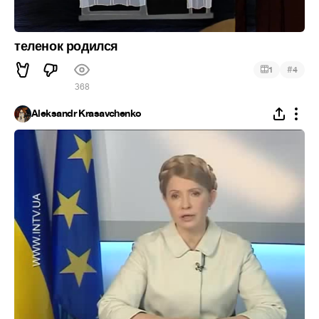
теленок родился
#
1
4
368
Aleksandr Krasavchenko