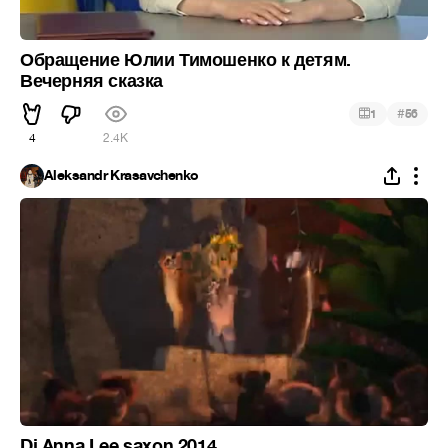
Обращение Юлии Тимошенко к детям.
Вечерняя сказка
#
1
56
4
2.4K
Aleksandr Krasavchenko
Dj Anna Lee saxon 2014