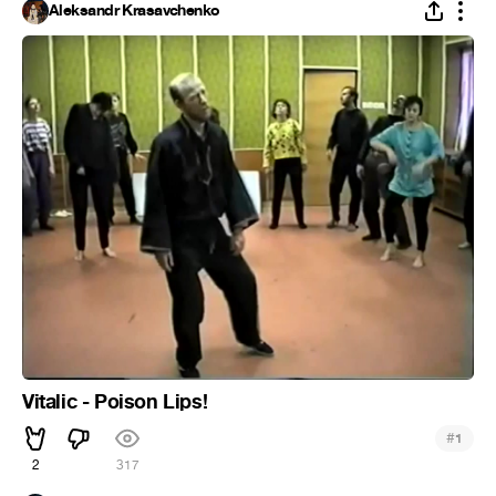
Aleksandr Krasavchenko
Vitalic - Poison Lips!
#
1
2
317