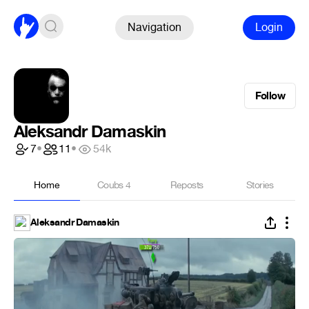
Navigation
Login
Follow
Aleksandr Damaskin
7
•
11
•
54k
Home
Coubs
4
Reposts
Stories
Aleksandr Damaskin