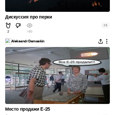
Дискуссия про перки
#
3
2
160
Aleksandr Damaskin
Место продажи E-25