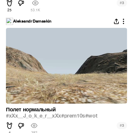
#
3
25
53.1K
Aleksandr Damaskin
Полет нормальный
#xXx__J_o_k_e_r__xXx
#prem10s
#wot
#
3
4
382