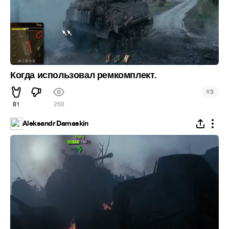
Когда использовал ремкомплект.
#
3
81
268
Aleksandr Damaskin