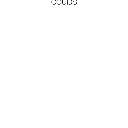
coubs