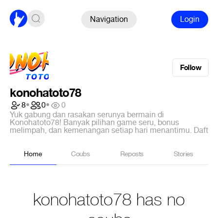
Navigation
Login
Follow
konohatoto78
8
•
0
•
0
Yuk gabung dan rasakan serunya bermain di
Konohatoto78! Banyak pilihan game seru, bonus
melimpah, dan kemenangan setiap hari menantimu. Daft
Home
Coubs
Reposts
Stories
konohatoto78 has no