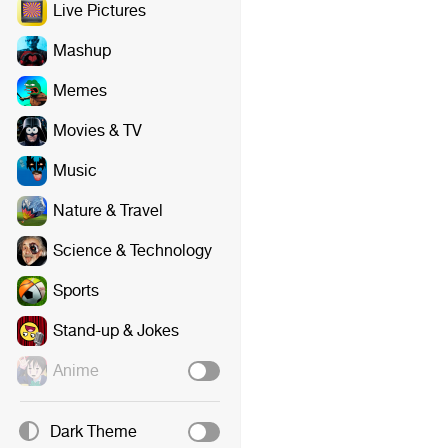
Live Pictures
Mashup
Memes
Movies & TV
Music
Nature & Travel
Science & Technology
Sports
Stand-up & Jokes
Anime
Dark Theme