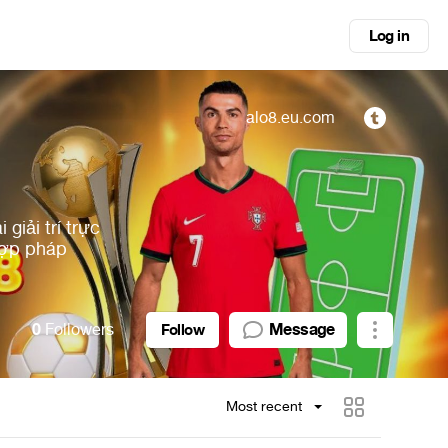
Log in
alo8.eu.com
giải trí trực
hợp pháp
0
Followers
Message
Follow
Most recent