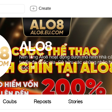
Create
ALO8
Nền tảng Alo8 hoạt động dưới mô hình nhà cái 
tuyến đa quốc gia. Sở hữu các chứng nhận 
quốc tế
Coubs
Reposts
Stories