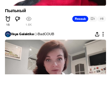
Пыльный
#
Recoub
1
6
15
1.6K
Vsya Galaktika
BadCOUB
СССР - ФСБшник СДАЛ ПУТИНА В.В. КАК ИХ
КОМАНДА ОТРАВИЛА НАВИЧКОМ