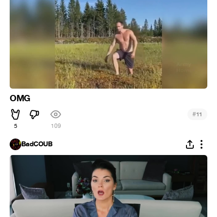
OMG
#
11
5
109
BadCOUB