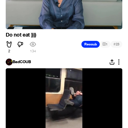
Do not eat ))))
#
Recoub
1
23
2
134
BadCOUB