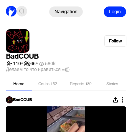
Navigation
Login
Follow
BadCOUB
110
•
66
•
580k
Делаем то что нравиться =))))
Home
Coubs
152
Reposts
180
Stories
BadCOUB