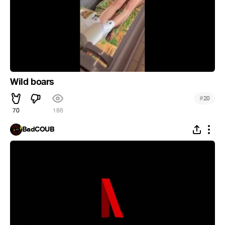
Wild boars
#
20
70
186
BadCOUB