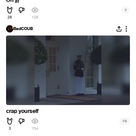
#
28
129
BadCOUB
crap yourself
#
9
3
154