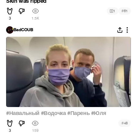
Skin was ripped
#
1
61
3
1.5K
BadCOUB
#Навальный
#Водочка
#Парень
#Юля
#
48
3
159