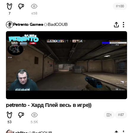
#
100
7
458
Petrento Games
BadCOUB
petrento - Хард Плей весь в игре))
#
1
57
53
5.5K