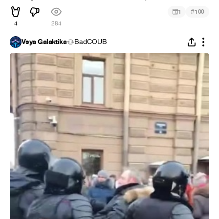
#
1
100
4
284
Vsya Galaktika
BadCOUB