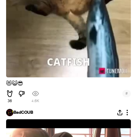
😻
😺
😎
#
36
4.6K
BadCOUB