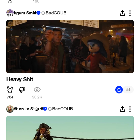
75
190
Irgum Smith
BadCOUB
Heavy Shit
#
5
764
90.2K
☸ on ᵗʰe Sʰί℘ ☸
BadCOUB