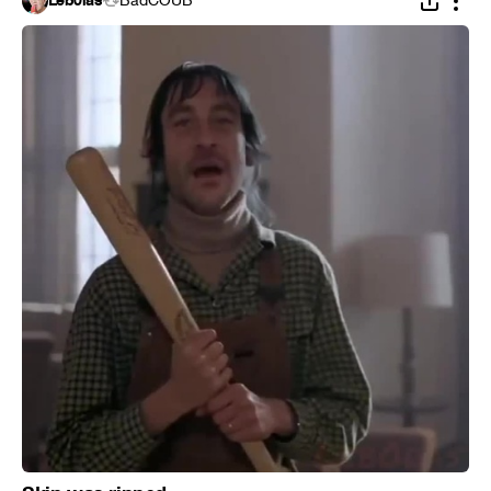
Leb0las
BadCOUB