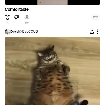
Comfortable
#
12
4
104
David
BadCOUB