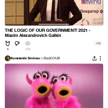
THE LOGIC OF OUR GOVERNMENT! 2021 -
Maxim Alexandrovich Galkin
#
99
5
336
Konstantin Smirnov
BadCOUB