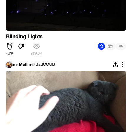
Blinding Lights
#
1
5
4.7K
276.3K
mr Muffin
BadCOUB