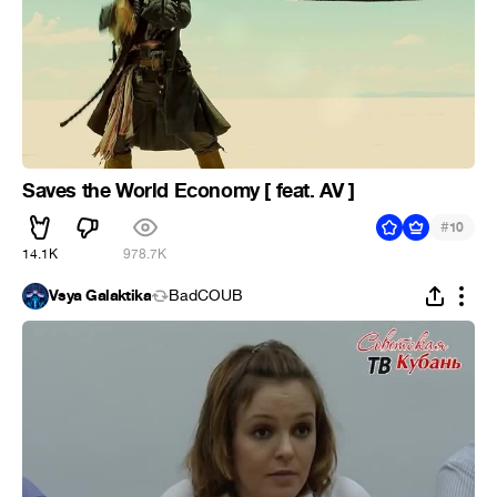
Saves the World Economy [ feat. AV ]
#
10
14.1K
978.7K
Vsya Galaktika
BadCOUB