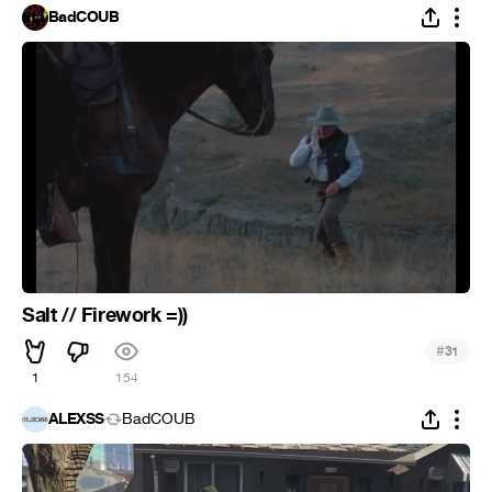
BadCOUB
Salt // Firework =))
#
31
1
154
ALEXSS
BadCOUB