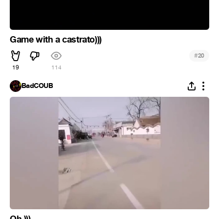
Game with a castrato)))
#
20
19
114
BadCOUB
Oh )))