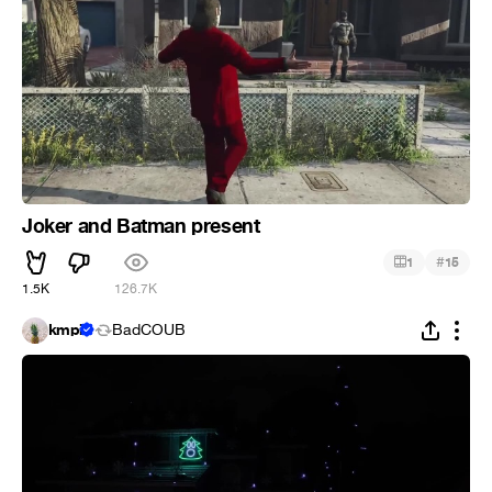
Joker and Batman present
#
1
15
1.5K
126.7K
kmpi
BadCOUB