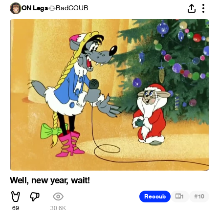
ON Legs
BadCOUB
Well, new year, wait!
#
Recoub
1
10
69
30.6K