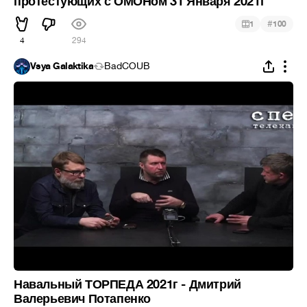
протестующих с ОМОНом 31 Января 2021г
#
1
100
4
294
Vsya Galaktika
BadCOUB
Навальный ТОРПЕДА 2021г - Дмитрий
Валерьевич Потапенко