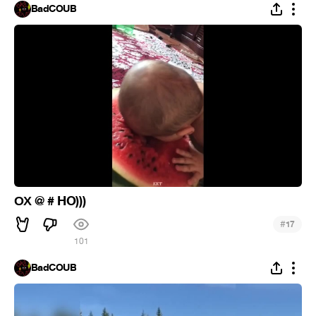
BadCOUB
ОХ @ # HO)))
#
17
101
BadCOUB