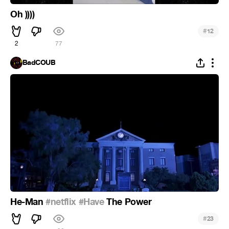
Oh ))))
#
12
2
77
BadCOUB
He-Man
#netflix
#Have
The Power
#
23