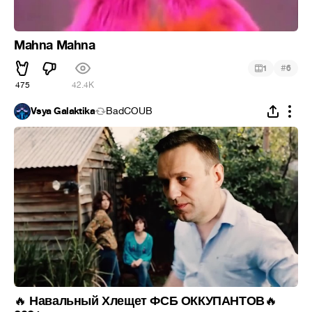
Mahna Mahna
#
1
6
475
42.4K
Vsya Galaktika
BadCOUB
Навальный Хлещет ФСБ ОККУПАНТОВ
🔥
🔥