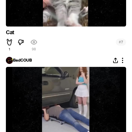
Cat
#
7
1
98
BadCOUB