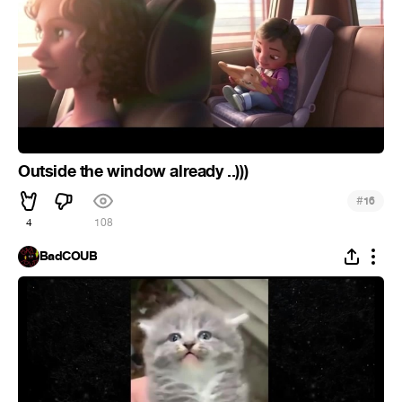
Outside the window already ..)))
#
16
4
108
BadCOUB