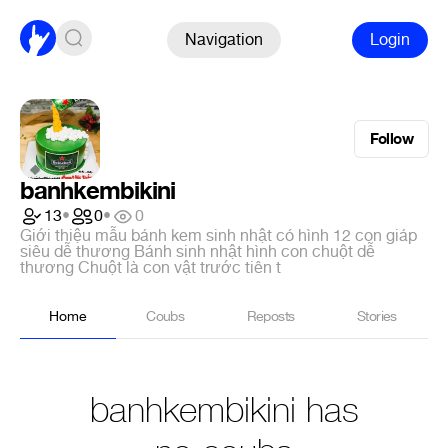
Navigation
Login
Follow
banhkembikini
13
•
0
•
0
Giới thiệu mẫu bánh kem sinh nhật có hình 12 con giáp
siêu dễ thương Bánh sinh nhật hình con chuột dễ
thương Chuột là con vật trước tiên t
Home
Coubs
Reposts
Stories
banhkembikini has