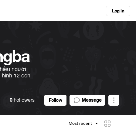
Log in
ngba
hiều người
 hình 12 con
0
Followers
Message
Follow
Most recent