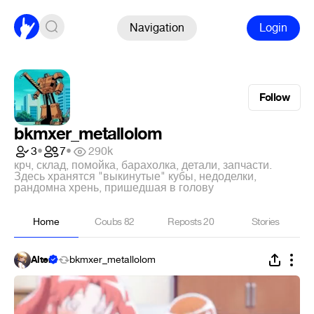
Navigation
Login
Follow
bkmxer_metallolom
3
•
7
•
290k
крч, склад, помойка, барахолка, детали, запчасти.
Здесь хранятся "выкинутые" кубы, недоделки,
рандомна хрень, пришедшая в голову
Home
Coubs
82
Reposts
20
Stories
Alter
bkmxer_metallolom