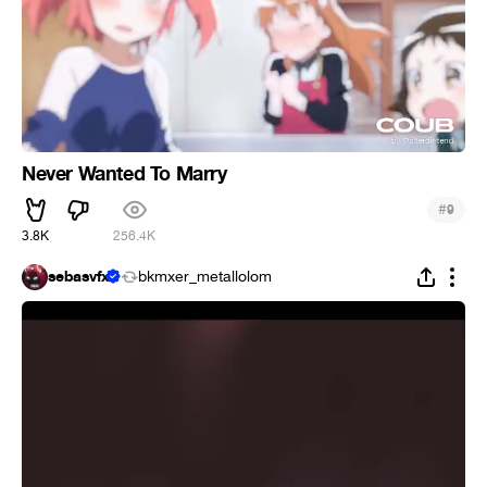
Never Wanted To Marry
#
9
3.8K
256.4K
sebasvfx
bkmxer_metallolom