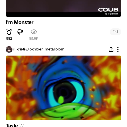
I'm Monster
#
13
982
85.6K
lil kristi
bkmxer_metallolom
Taste
♡