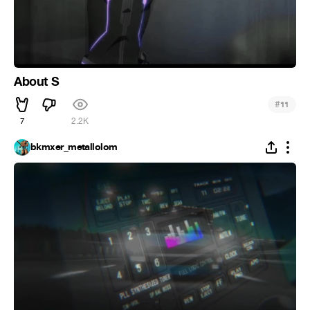
About S
#
11
7
2.2K
bkmxer_metallolom