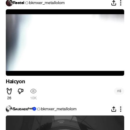
Restel
bkmxer_metallolom
Halcyon
#
5
26
10K
Sᴀᴜᴅᴀᴅᴇᶠʳᵉᵃᵏ
bkmxer_metallolom