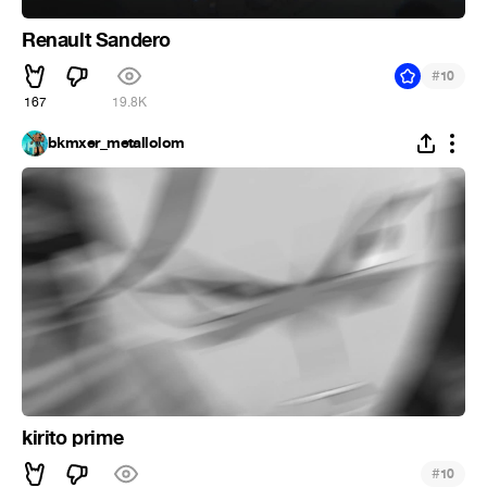
Renault Sandero
#
10
167
19.8K
bkmxer_metallolom
kirito prime
#
10