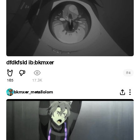
dfdkfsld ib:bkmxer
#
4
165
17.3K
bkmxer_metallolom