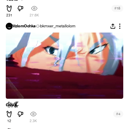
#
15
231
27.6K
VzlomOchka
bkmxer_metallolom
d̵̰͋ë̶̠v̴̢͑i̸̙̍l̶̶̟͚̐̿
#
4
12
2.3K