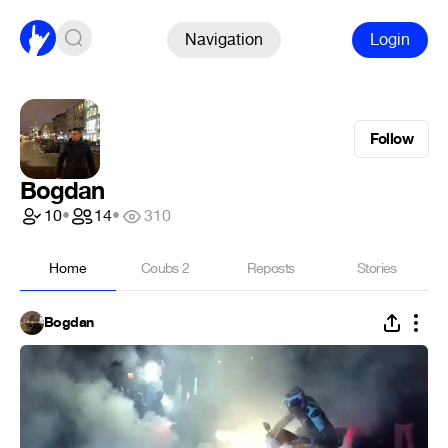
Navigation
Login
Follow
Bogdan
10
•
14
•
310
Home
Coubs
2
Reposts
Stories
Bogdan