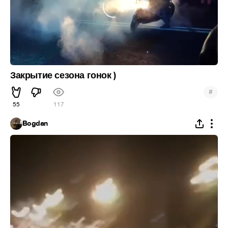
Закрытие сезона гонок )
#
55
117
Bogdan