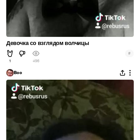
Девочка со взглядом волчицы
#
1
496
Boo