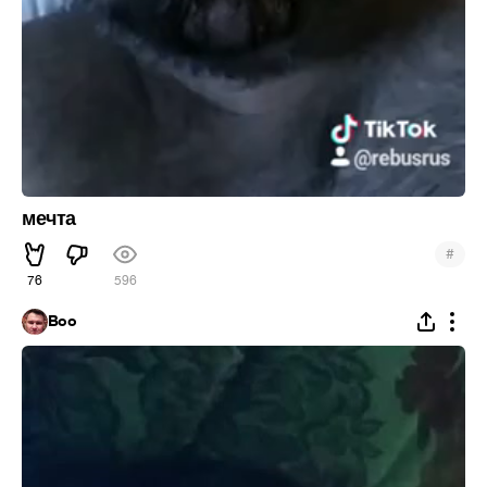
мечта
#
76
596
Boo