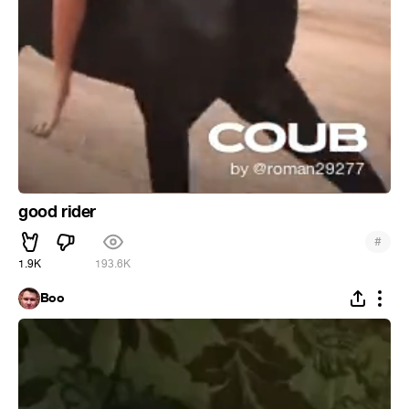
good rider
#
1.9K
193.6K
Boo