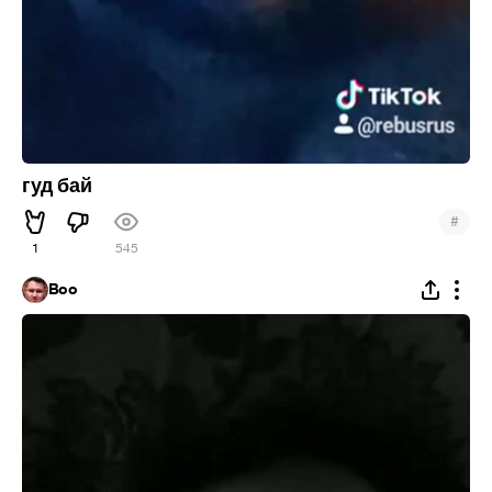
гуд бай
#
1
545
Boo