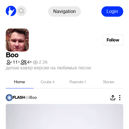
Navigation
Login
Follow
Boo
11
•
4
•
2.2k
делаю кавер версии на любимые песни
Home
Coubs
4
Reposts
1
Stories
FLASH
Boo