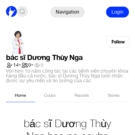
Navigation
Login
Follow
bác sĩ Dương Thùy Nga
14
•
0
•
0
Với hơn 10 năm công tác tại các bệnh viện chuyên khoa
hàng đầu cả nước, bác sĩ Dương Thùy Nga luôn nhận
được sự yêu mến và tin tưởng của các
Home
Coubs
Reposts
Stories
bác sĩ Dương Thùy