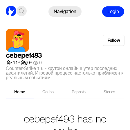
Navigation
Login
Follow
cebepef493
11
•
0
•
0
Counter-Strike 1.6 - крутой онлайн шутер последних
десятилетий. Игровой процесс настолько приближен к
реальным событиям
Home
Coubs
Reposts
Stories
cebepef493 has no