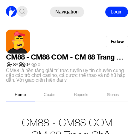
Navigation
Login
Follow
CM88 - CM88 COM - CM 88 Trang Chủ Chính Thức Mới Nhất 2026
8
•
0
•
0
CM88 là nền tảng giải trí trực tuyến uy tín chuyên cung
cấp các trò chơi casino, cá cược thể thao và nổ hũ hấp
dẫn. Với giao diện hiện đại v
Home
Coubs
Reposts
Stories
CM88 - CM88 COM