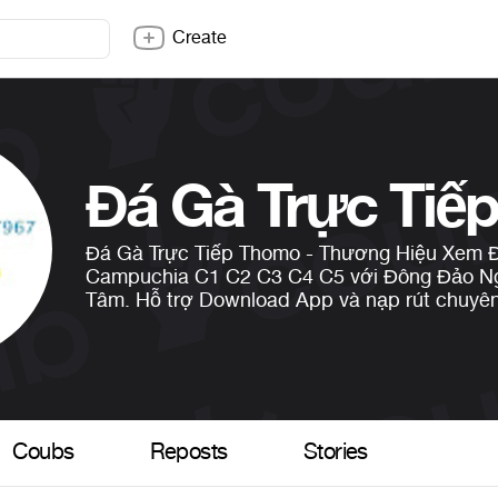
Create
Đá Gà Trực Tiế
Đá Gà Trực Tiếp Thomo - Thương Hiệu Xem 
Campuchia C1 C2 C3 C4 C5 với Đông Đảo N
Tâm. Hỗ trợ Download App và nạp rút chuyê
Coubs
Reposts
Stories