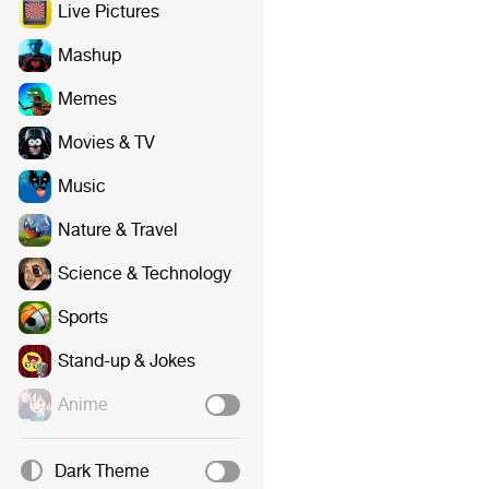
Live Pictures
Mashup
Memes
Movies & TV
Music
Nature & Travel
Science & Technology
Sports
Stand-up & Jokes
Anime
Dark Theme