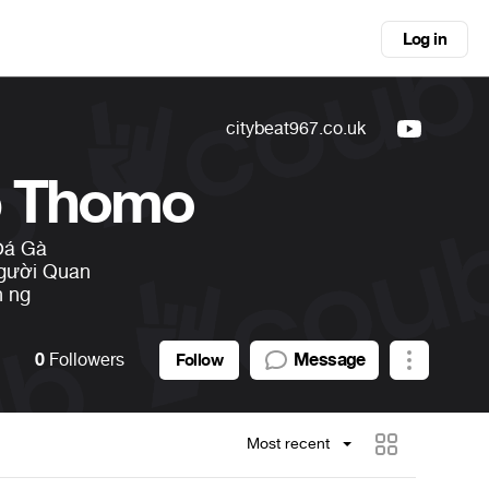
Log in
citybeat967.co.uk
p Thomo
Đá Gà
gười Quan
n ng
0
Followers
Message
Follow
Most recent