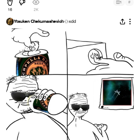
#
1
16
2K
Ytsuken Chekumashevich
xdd