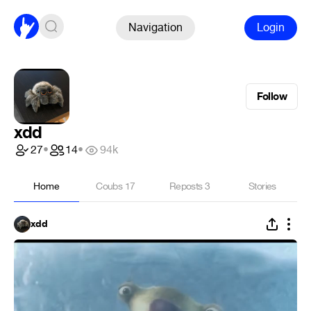
Navigation
Login
Follow
xdd
27
•
14
•
94k
Home
Coubs
17
Reposts
3
Stories
xdd