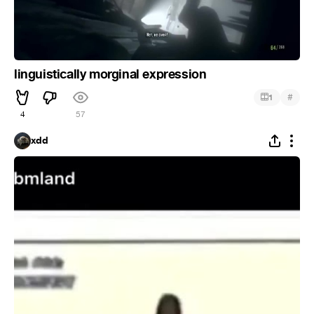
linguistically morginal expression
#
1
4
57
xdd