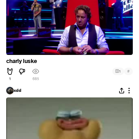
charly luske
#
1
1
685
xdd