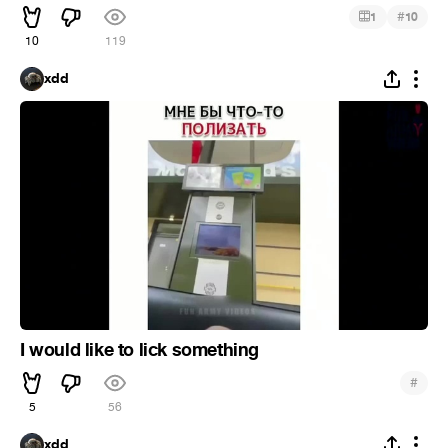
#
1
10
10
119
xdd
I would like to lick something
#
5
56
xdd