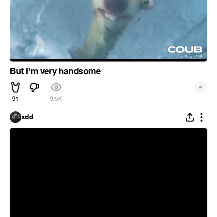
But I'm very handsome
#
91
9.5K
xdd