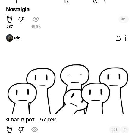
Nostalgia
#
1
287
49.8K
xdd
я вас в рот... 57 сек
#
1