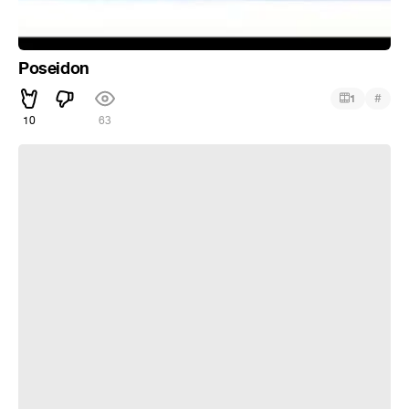
Poseidon
#
1
10
63
шашлыки