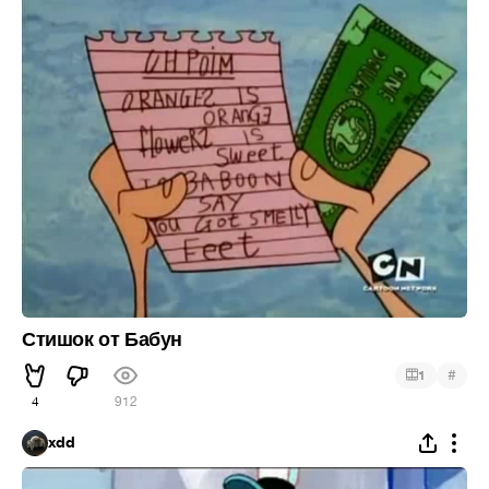
Стишок от Бабун
#
1
4
912
xdd