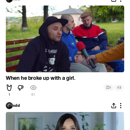
When he broke up with a girl.
#
1
3
1
61
xdd