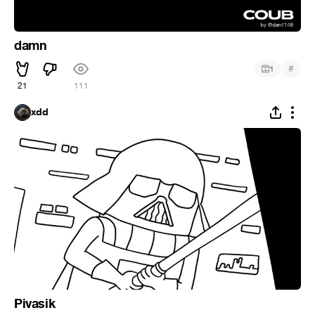
damn
#
1
21
111
xdd
Pivasik