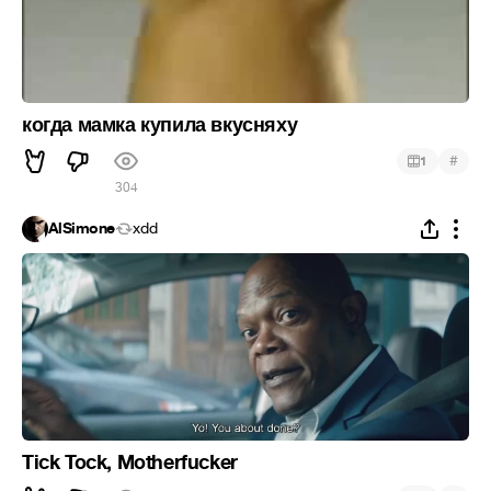
когда мамка купила вкусняху
#
1
304
AlSimone
xdd
Tick Tock, Motherfucker