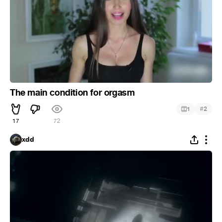
The main condition for orgasm
#
1
2
17
72
xdd