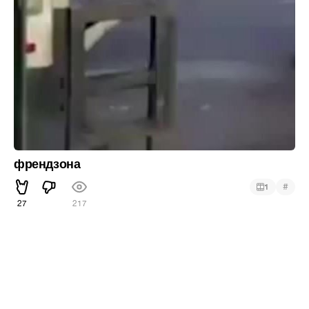
френдзона
#
1
27
217