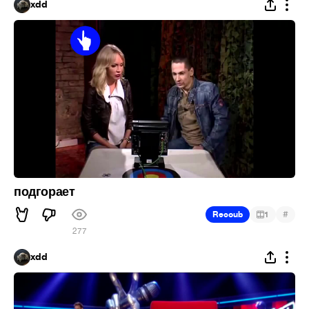
xdd
подгорает
#
Recoub
1
277
xdd