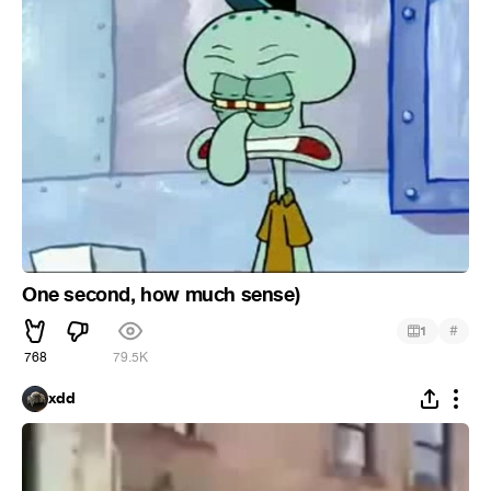
One second, how much sense)
#
1
768
79.5K
xdd