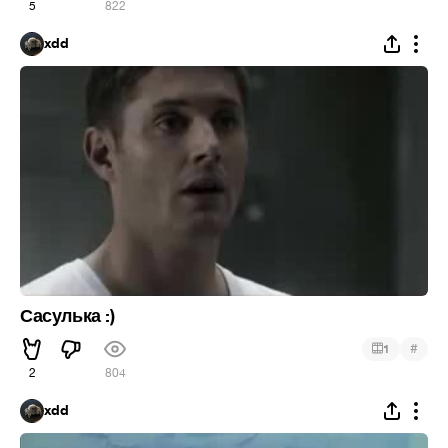
5
822
xdd
Сасулька :)
#
1
2
804
xdd