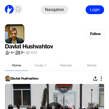
Navigation
Login
Follow
Davlat Hushvahtov
4
•
9
•
820
Home
Coubs
1
Reposts
Stories
Davlat Hushvahtov