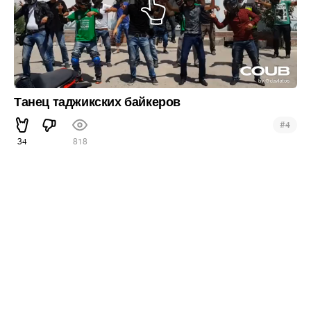
Танец таджикских байкеров
#
4
34
818